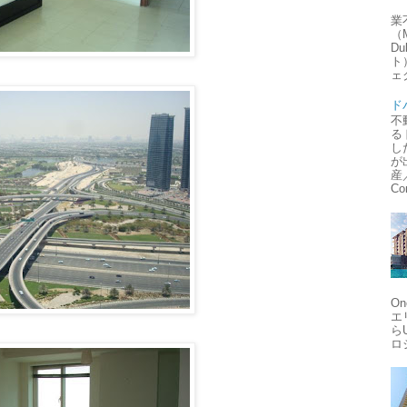
業
（
Du
ト
ェ
ド
不
る
し
が
産
Con
O
エ
ら
ロ