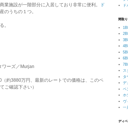
商業施設が一階部分に入居しており非常に便利。
ド
ド
産のうちの１つ。
間取り
る。
1B
2B
3B
4B
5B
6B
7B
タワーズ／Murjan
ス
タ
800,000（約3880万円、最新のレートでの価格は、このペ
デ
er'にてご確認下さい）
ペ
ホ
ヴ
一
ディベ