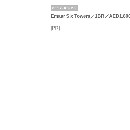
2012/08/29
Emaar Six Towers／1BR／AED1,800
[PR]