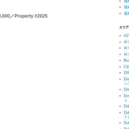
価
価
価
,000／Property #2025
エリア
AZ
A
A
A
B
C
DI
D
ン
D
Do
ュ
Du
Du
ト
D