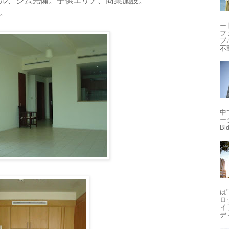
ル、ジム完備。子供エリア、商業施設。
。
ー
フ
ブ
不
中
ータ
Bld
は
ロ
イ
ディ