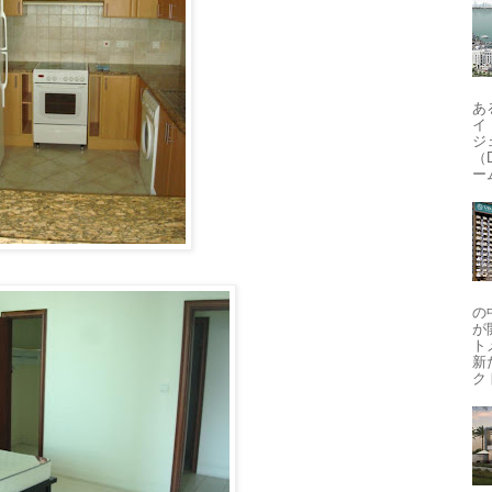
あ
イ
ジ
（D
ーム
の
が
ト
新
ク