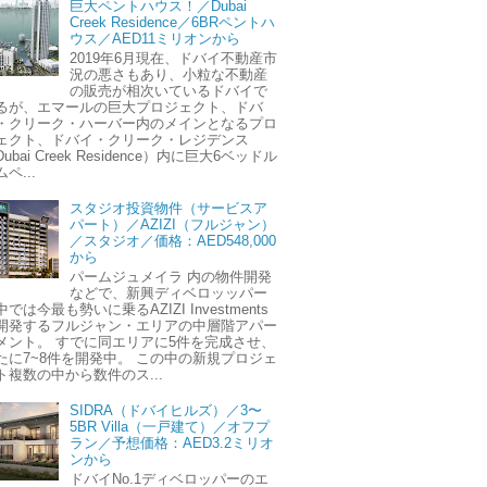
巨大ペントハウス！／Dubai
Creek Residence／6BRペントハ
ウス／AED11ミリオンから
2019年6月現在、ドバイ不動産市
況の悪さもあり、小粒な不動産
の販売が相次いているドバイで
るが、エマールの巨大プロジェクト、ドバ
・クリーク・ハーバー内のメインとなるプロ
ェクト、ドバイ・クリーク・レジデンス
ubai Creek Residence）内に巨大6ベッドル
ペ...
スタジオ投資物件（サービスア
パート）／AZIZI（フルジャン）
／スタジオ／価格：AED548,000
から
パームジュメイラ 内の物件開発
などで、新興ディベロッッパー
中では今最も勢いに乗るAZIZI Investments
開発するフルジャン・エリアの中層階アパー
メント。 すでに同エリアに5件を完成させ、
たに7~8件を開発中。 この中の新規プロジェ
ト複数の中から数件のス...
SIDRA（ドバイヒルズ）／3〜
5BR Villa（一戸建て）／オフプ
ラン／予想価格：AED3.2ミリオ
ンから
ドバイNo.1ディベロッパーのエ