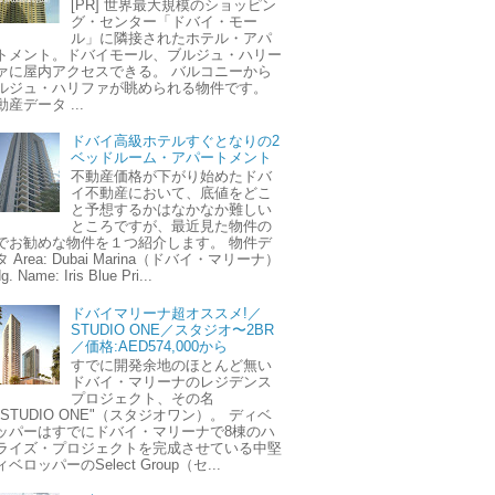
[PR] 世界最大規模のショッピン
グ・センター「ドバイ・モー
ル」に隣接されたホテル・アパ
トメント。ドバイモール、ブルジュ・ハリー
ァに屋内アクセスできる。 バルコニーから
ルジュ・ハリファが眺められる物件です。
動産データ ...
ドバイ高級ホテルすぐとなりの2
ベッドルーム・アパートメント
不動産価格が下がり始めたドバ
イ不動産において、底値をどこ
と予想するかはなかなか難しい
ところですが、最近見た物件の
でお勧めな物件を１つ紹介します。 物件デ
 Area: Dubai Marina（ドバイ・マリーナ）
g. Name: Iris Blue Pri...
ドバイマリーナ超オススメ!／
STUDIO ONE／スタジオ〜2BR
／価格:AED574,000から
すでに開発余地のほとんど無い
ドバイ・マリーナのレジデンス
プロジェクト、その名
"STUDIO ONE"（スタジオワン）。 ディベ
ッパーはすでにドバイ・マリーナで8棟のハ
ライズ・プロジェクトを完成させている中堅
ベロッパーのSelect Group（セ...