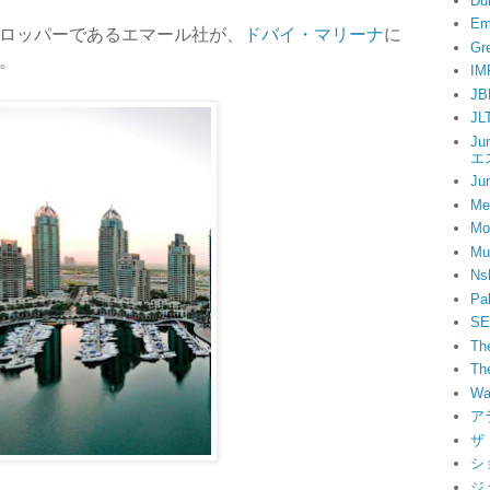
D
Em
ロッパーであるエマール社が、
ドバイ・マリーナ
に
G
。
IM
J
J
Ju
エ
J
Me
Mo
Mu
Ns
P
S
T
Th
Wa
ア
ザ
シ
ジ