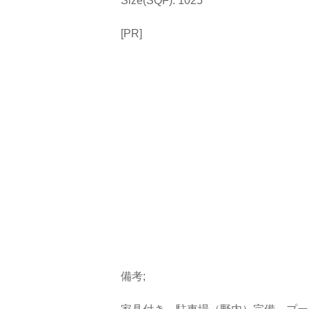
Size(SQF): 1025
[PR]
備考;