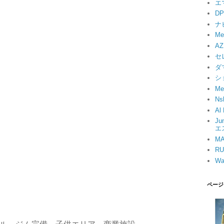
エ
D
ナ
Me
AZ
セ
ダ
シ
Me
Ns
A
Ju
エ
M
R
Wa
ページ