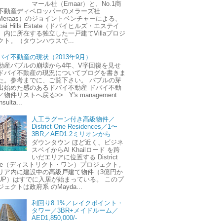
マール社（Emaar）と、No.1商
不動産ディベロッパーのメラーズ社
Meraas）のジョイントベンチャーによる、
bai Hills Estate（ドバイヒルズ・エステイ
）内に所在する独立した一戸建てVillaプロジ
クト。（タウンハウスで...
バイ不動産の現状（2013年9月）
動産バブルの崩壊から4年、V字回復を見せ
ドバイ不動産の現況についてブログを書きま
た。参考までに、ご覧下さい。 バブルの芽
出始めた感のあるドバイ不動産 ドバイ不動
／物件リストへ戻る>> Y's management
sulta...
人工ラグーン付き高級物件／
District One Residences／1〜
3BR／AED1.2ミリオンから
ダウンタウン ほど近く、ビジネ
スベイからAl Khailロード を跨
いだエリアに位置する District
ne（ディストリクト・ワン）プロジェクト。
リア内に建設中の高級戸建て物件（3億円か
UP）はすでに入居が始まっている。 このプ
ジェクトは政府系 のMayda...
利回り8.1%／レイクポイント・
タワー／3BR+メイドルーム／
AED1,850,000/-