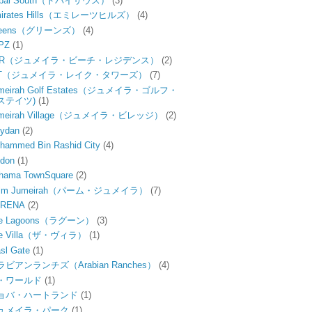
ubai South（ドバイサウス）
(3)
irates Hills（エミレーツヒルズ）
(4)
reens（グリーンズ）
(4)
PZ
(1)
BR（ジュメイラ・ビーチ・レジデンス）
(2)
LT（ジュメイラ・レイク・タワーズ）
(7)
meirah Golf Estates（ジュメイラ・ゴルフ・
ステイツ)
(1)
umeirah Village（ジュメイラ・ビレッジ）
(2)
ydan
(2)
hammed Bin Rashid City
(4)
don
(1)
hama TownSquare
(2)
alm Jumeirah（パーム・ジュメイラ）
(7)
ERENA
(2)
he Lagoons（ラグーン）
(3)
e Villa（ザ・ヴィラ）
(1)
sl Gate
(1)
ラビアンランチズ（Arabian Ranches）
(4)
・ワールド
(1)
ョバ・ハートランド
(1)
ュメイラ・パーク
(1)