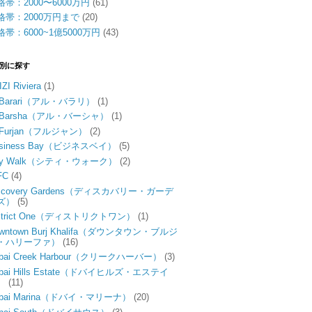
格帯：2000〜6000万円
(61)
格帯：2000万円まで
(20)
格帯：6000~1億5000万円
(43)
別に探す
IZI Riviera
(1)
l Barari（アル・バラリ）
(1)
l Barsha（アル・バーシャ）
(1)
l Furjan（フルジャン）
(2)
usiness Bay（ビジネスベイ）
(5)
ity Walk（シティ・ウォーク）
(2)
FC
(4)
iscovery Gardens（ディスカバリー・ガーデ
ズ）
(5)
istrict One（ディストリクトワン）
(1)
wntown Burj Khalifa（ダウンタウン・ブルジ
・ハリーファ）
(16)
bai Creek Harbour（クリークハーバー）
(3)
bai Hills Estate（ドバイヒルズ・エステイ
）
(11)
ubai Marina（ドバイ・マリーナ）
(20)