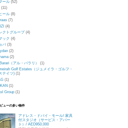
マール
(52)
P
(11)
ヒール
(8)
raas
(7)
IZI
(4)
レクトグループ
(4)
マック
(4)
ョバ
(3)
ydan
(2)
hama
(2)
l Barari（アル・バラリ）
(1)
meirah Golf Estates（ジュメイラ・ゴルフ・
ステイツ)
(1)
AG
(1)
UKAN
(1)
sl Group
(1)
ビューの多い物件
アドレス・ドバイ・モール/ 家具
付スタジオ（サービス・アパー
ト）/ AED950,000