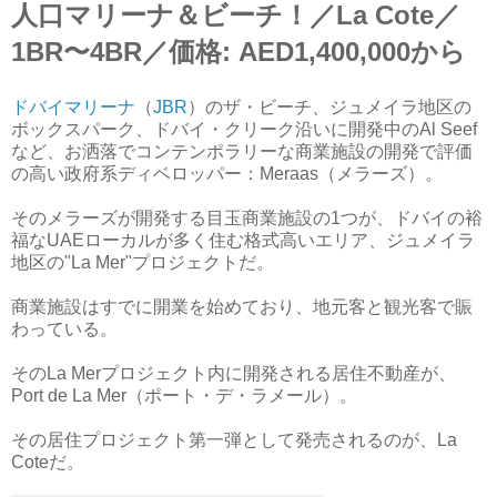
人口マリーナ＆ビーチ！／La Cote／
1BR〜4BR／価格: AED1,400,000から
ドバイマリーナ
（
JBR
）のザ・ビーチ、ジュメイラ地区の
ボックスパーク、ドバイ・クリーク沿いに開発中のAl Seef
など、お洒落でコンテンポラリーな商業施設の開発で評価
の高い政府系ディベロッパー：Meraas（メラーズ）。
そのメラーズが開発する目玉商業施設の1つが、ドバイの裕
福なUAEローカルが多く住む格式高いエリア、ジュメイラ
地区の"La Mer"プロジェクトだ。
商業施設はすでに開業を始めており、地元客と観光客で賑
わっている。
そのLa Merプロジェクト内に開発される居住不動産が、
Port de La Mer（ポート・デ・ラメール）。
その居住プロジェクト第一弾として発売されるのが、La
Coteだ。